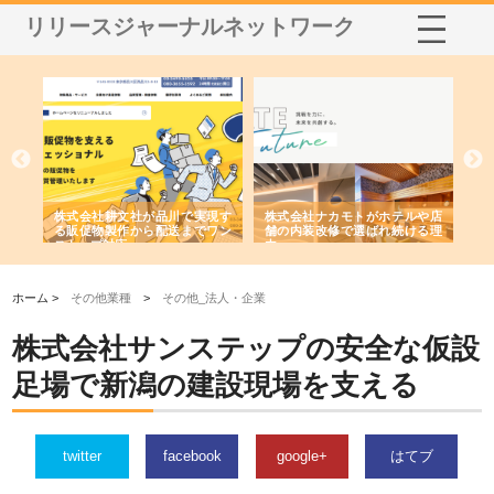
リリースジャーナルネットワーク
ノー
株式会社耕文社が品川で実現す
株式会社ナカモトがホテルや店
株
の専
る販促物製作から配送までワン
舗の内装改修で選ばれ続ける理
れ
ストップ対応
由
強
ホーム >
その他業種
>
その他_法人・企業
株式会社サンステップの安全な仮設
足場で新潟の建設現場を支える
twitter
facebook
google+
はてブ