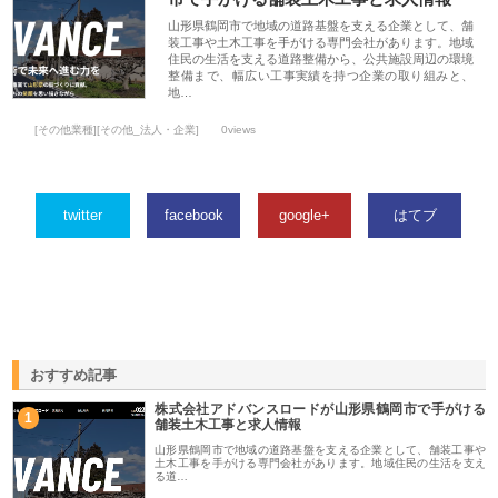
山形県鶴岡市で地域の道路基盤を支える企業として、舗
装工事や土木工事を手がける専門会社があります。地域
住民の生活を支える道路整備から、公共施設周辺の環境
整備まで、幅広い工事実績を持つ企業の取り組みと、
地…
[その他業種][その他_法人・企業]
0views
twitter
facebook
google+
はてブ
おすすめ記事
株式会社アドバンスロードが山形県鶴岡市で手がける
1
舗装土木工事と求人情報
山形県鶴岡市で地域の道路基盤を支える企業として、舗装工事や
土木工事を手がける専門会社があります。地域住民の生活を支え
る道…