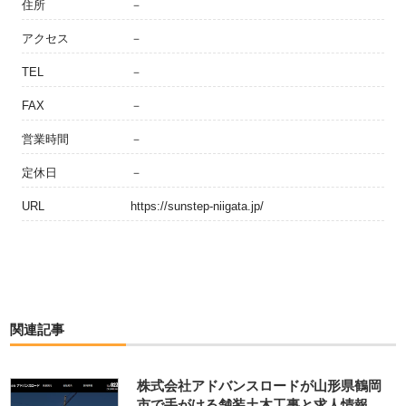
住所
－
アクセス
－
TEL
－
FAX
－
営業時間
－
定休日
－
URL
https://sunstep-niigata.jp/
関連記事
株式会社アドバンスロードが山形県鶴岡
市で手がける舗装土木工事と求人情報