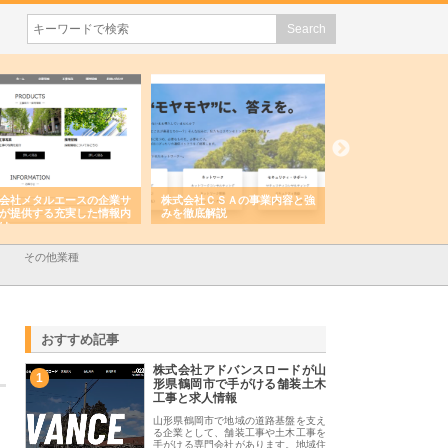
会社メタルエースの企業サ
株式会社ＣＳＡの事業内容と強
株式会社山形道路が
が提供する充実した情報内
みを徹底解説
装工事と土木技術の
は
その他業種
おすすめ記事
株式会社アドバンスロードが山
1
形県鶴岡市で手がける舗装土木
工事と求人情報
山形県鶴岡市で地域の道路基盤を支え
る企業として、舗装工事や土木工事を
手がける専門会社があります。地域住