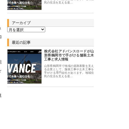
民の生活を支える道…
アーカイブ
さ
加
最近の記事
株式会社アドバンスロードが山
形県鶴岡市で手がける舗装土木
工事と求人情報
組
山形県鶴岡市で地域の道路基盤を支え
を
る企業として、舗装工事や土木工事を
手がける専門会社があります。地域住
民の生活を支える道…
進