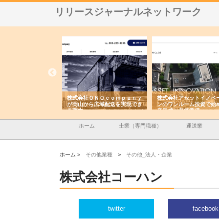
リリースジャーナルネットワーク
翔栄が草津市で担う建
株式会社ＯＮＯｃｏｍｐａｎｙ
株式会社アセットイノベ
事の現場力と信頼性
が岡山から広域配送を実現でき
ンのワンルーム投資で始
る理由
産形成と老後準備
ホーム
士業（専門職種）
運送業
ホーム >
その他業種
>
その他_法人・企業
株式会社コーハン
twitter
facebook