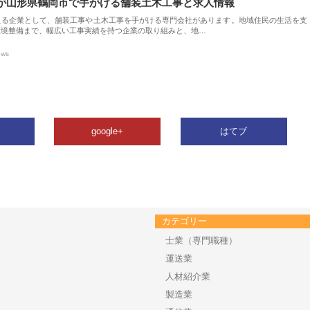
が山形県鶴岡市で手がける舗装土木工事と求人情報
える企業として、舗装工事や土木工事を手がける専門会社があります。地域住民の生活を支
環境整備まで、幅広い工事実績を持つ企業の取り組みと、地…
ews
google+
はてブ
カテゴリー
士業（専門職種）
運送業
人材紹介業
製造業