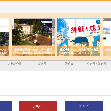
ーショ
庭楽株式会社が知多半島と三河
株式会社ナツハラが建設と鋲螺
株式
める資
と名古屋で叶える理想の外構空
で滋賀の暮らしを支える理由
イト
間
容と
人材紹介業
製造業
通信業
小売業・販売業
google+
はてブ