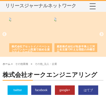
リリースジャーナルネットワーク
ｎｙ
株式会社アセットイノベーショ
庭楽株式会社が知多半島と三河
株
でき
ンのワンルーム投資で始める資
と名古屋で叶える理想の外構空
で
産形成と老後準備
間
ホーム >
その他業種
>
その他_法人・企業
株式会社オークエンジニアリング
twitter
facebook
google+
はてブ