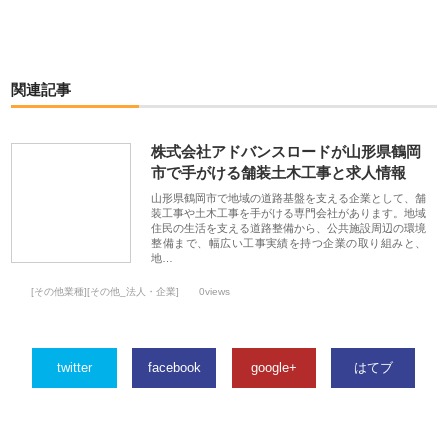
関連記事
株式会社アドバンスロードが山形県鶴岡
市で手がける舗装土木工事と求人情報
山形県鶴岡市で地域の道路基盤を支える企業として、舗
装工事や土木工事を手がける専門会社があります。地域
住民の生活を支える道路整備から、公共施設周辺の環境
整備まで、幅広い工事実績を持つ企業の取り組みと、
地…
[その他業種][その他_法人・企業]
0views
twitter
facebook
google+
はてブ