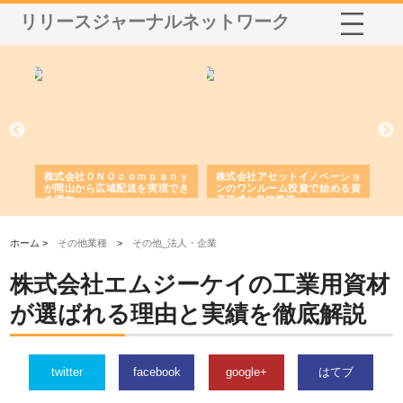
リリースジャーナルネットワーク
う建
株式会社ＯＮＯｃｏｍｐａｎｙ
株式会社アセットイノベーショ
庭
性
が岡山から広域配送を実現でき
ンのワンルーム投資で始める資
と
る理由
産形成と老後準備
間
ホーム >
その他業種
>
その他_法人・企業
株式会社エムジーケイの工業用資材
が選ばれる理由と実績を徹底解説
twitter
facebook
google+
はてブ