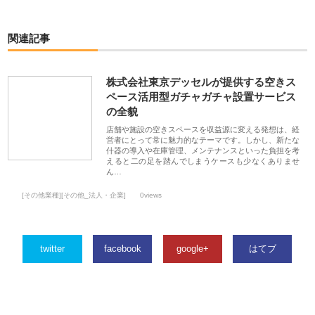
関連記事
株式会社東京デッセルが提供する空きス
ペース活用型ガチャガチャ設置サービス
の全貌
店舗や施設の空きスペースを収益源に変える発想は、経
営者にとって常に魅力的なテーマです。しかし、新たな
什器の導入や在庫管理、メンテナンスといった負担を考
えると二の足を踏んでしまうケースも少なくありませ
ん…
[その他業種][その他_法人・企業]
0views
twitter
facebook
google+
はてブ