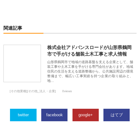
関連記事
株式会社アドバンスロードが山形県鶴岡
市で手がける舗装土木工事と求人情報
山形県鶴岡市で地域の道路基盤を支える企業として、舗
装工事や土木工事を手がける専門会社があります。地域
住民の生活を支える道路整備から、公共施設周辺の環境
整備まで、幅広い工事実績を持つ企業の取り組みと、
地…
[その他業種][その他_法人・企業]
0views
twitter
facebook
google+
はてブ