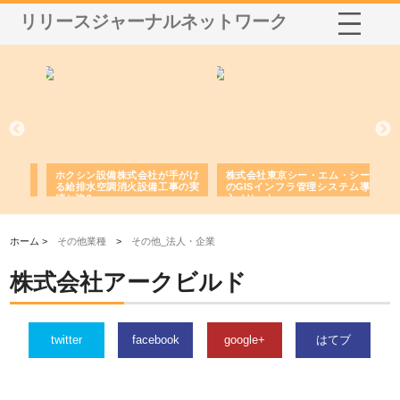
リリースジャーナルネットワーク
る舗
ホクシン設備株式会社が手がけ
株式会社東京シー・エム・シー
株
る給排水空調消火設備工事の実
のGISインフラ管理システム導
か
績と強み
入メリット
由
ホーム >
その他業種
>
その他_法人・企業
株式会社アークビルド
twitter
facebook
google+
はてブ