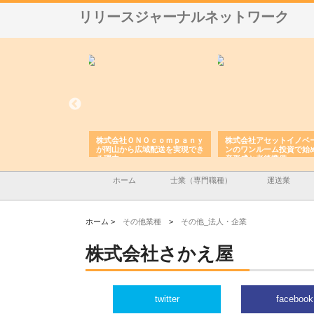
リリースジャーナルネットワーク
翔栄が草津市で担う建
株式会社ＯＮＯｃｏｍｐａｎｙ
株式会社アセットイノベ
事の現場力と信頼性
が岡山から広域配送を実現でき
ンのワンルーム投資で始
る理由
産形成と老後準備
ホーム
士業（専門職種）
運送業
ホーム >
その他業種
>
その他_法人・企業
株式会社さかえ屋
twitter
facebook