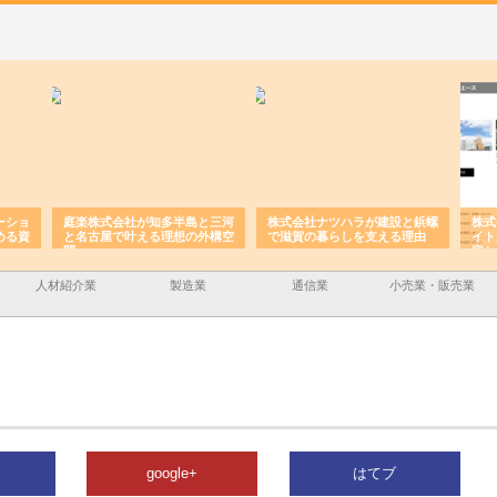
ーショ
庭楽株式会社が知多半島と三河
株式会社ナツハラが建設と鋲螺
株式
める資
と名古屋で叶える理想の外構空
で滋賀の暮らしを支える理由
イト
間
容と
人材紹介業
製造業
通信業
小売業・販売業
google+
はてブ