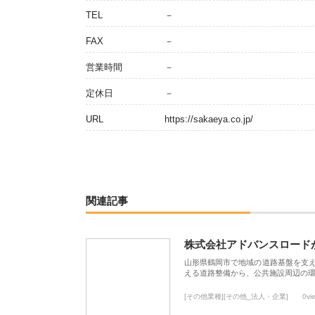
TEL
－
FAX
－
営業時間
－
定休日
－
URL
https://sakaeya.co.jp/
関連記事
株式会社アドバンスロード
山形県鶴岡市で地域の道路基盤を支
える道路整備から、公共施設周辺の
[その他業種][その他_法人・企業]
0vi