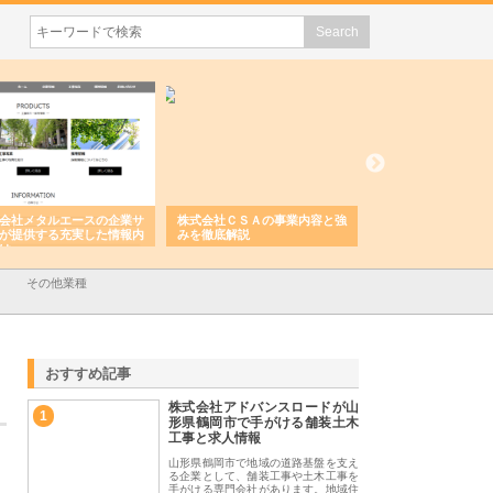
会社メタルエースの企業サ
株式会社ＣＳＡの事業内容と強
株式会社山形道路が
が提供する充実した情報内
みを徹底解説
装工事と土木技術の
は
その他業種
おすすめ記事
株式会社アドバンスロードが山
1
形県鶴岡市で手がける舗装土木
工事と求人情報
山形県鶴岡市で地域の道路基盤を支え
る企業として、舗装工事や土木工事を
手がける専門会社があります。地域住