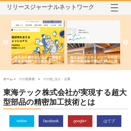
リリースジャーナルネットワーク
ノー
株式会社耕文社が品川で実現す
株式会社ナカモトがホテルや店
株
の専
る販促物製作から配送までワン
舗の内装改修で選ばれ続ける理
れ
ストップ対応
由
強
ホーム >
その他業種
>
その他_法人・企業
東海テック株式会社が実現する超大
型部品の精密加工技術とは
twitter
facebook
google+
はてブ