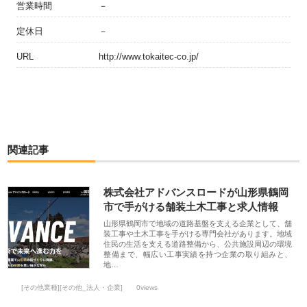
営業時間
－
定休日
－
URL
http://www.tokaitec-co.jp/
関連記事
株式会社アドバンスロードが山形県鶴岡
市で手がける舗装土木工事と求人情報
山形県鶴岡市で地域の道路基盤を支える企業として、舗
装工事や土木工事を手がける専門会社があります。地域
住民の生活を支える道路整備から、公共施設周辺の環境
整備まで、幅広い工事実績を持つ企業の取り組みと、
地…
[その他業種][その他_法人・企業]
0views