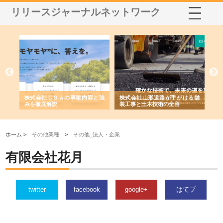
リリースジャーナルネットワーク
業サ
株式会社ＣＳＡの事業内容と強
株式会社山形道路が手がける舗
ホ
報内
みを徹底解説
装工事と土木技術の全容
る
績
ホーム >
その他業種
>
その他_法人・企業
有限会社花月
twitter
facebook
google+
はてブ