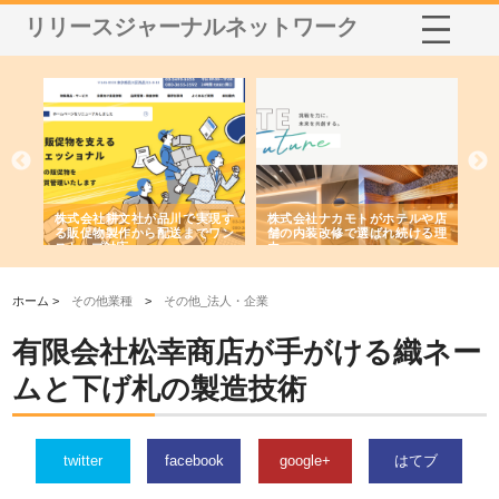
リリースジャーナルネットワーク
ノー
株式会社耕文社が品川で実現す
株式会社ナカモトがホテルや店
株
の専
る販促物製作から配送までワン
舗の内装改修で選ばれ続ける理
れ
ストップ対応
由
強
ホーム >
その他業種
>
その他_法人・企業
有限会社松幸商店が手がける織ネー
ムと下げ札の製造技術
twitter
facebook
google+
はてブ