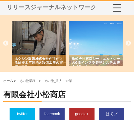
リリースジャーナルネットワーク
る舗
ホクシン設備株式会社が手がけ
株式会社東京シー・エム・シー
株
る給排水空調消火設備工事の実
のGISインフラ管理システム導
か
績と強み
入メリット
由
ホーム >
その他業種
>
その他_法人・企業
有限会社小松商店
twitter
facebook
google+
はてブ