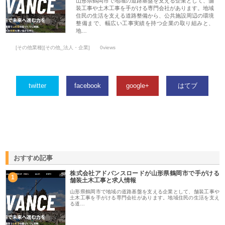
山形県鶴岡市で地域の道路基盤を支える企業として、舗
装工事や土木工事を手がける専門会社があります。地域
住民の生活を支える道路整備から、公共施設周辺の環境
整備まで、幅広い工事実績を持つ企業の取り組みと、
地…
[その他業種][その他_法人・企業]
0views
twitter
facebook
google+
はてブ
おすすめ記事
株式会社アドバンスロードが山形県鶴岡市で手がける
1
舗装土木工事と求人情報
山形県鶴岡市で地域の道路基盤を支える企業として、舗装工事や
土木工事を手がける専門会社があります。地域住民の生活を支え
る道…