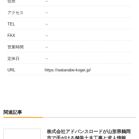
住所
－
アクセス
－
TEL
－
FAX
－
営業時間
－
定休日
－
URL
https://watanabe-kogei.jp/
関連記事
株式会社アドバンスロードが山形県鶴岡
市で手がける舗装土木工事と求人情報