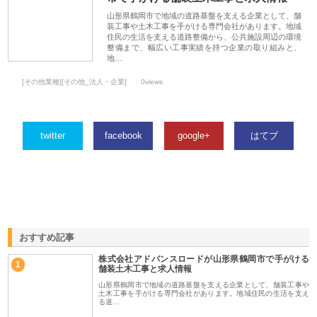
山形県鶴岡市で地域の道路基盤を支える企業として、舗
装工事や土木工事を手がける専門会社があります。地域
住民の生活を支える道路整備から、公共施設周辺の環境
整備まで、幅広い工事実績を持つ企業の取り組みと、
地…
[その他業種][その他_法人・企業]
0views
twitter
facebook
google+
はてブ
おすすめ記事
株式会社アドバンスロードが山形県鶴岡市で手がける
1
舗装土木工事と求人情報
山形県鶴岡市で地域の道路基盤を支える企業として、舗装工事や
土木工事を手がける専門会社があります。地域住民の生活を支え
る道…