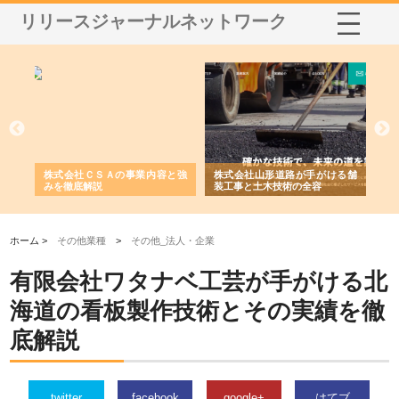
リリースジャーナルネットワーク
業サ
株式会社ＣＳＡの事業内容と強
株式会社山形道路が手がける舗
ホ
報内
みを徹底解説
装工事と土木技術の全容
る
績
ホーム >
その他業種
>
その他_法人・企業
有限会社ワタナベ工芸が手がける北
海道の看板製作技術とその実績を徹
底解説
twitter
facebook
google+
はてブ