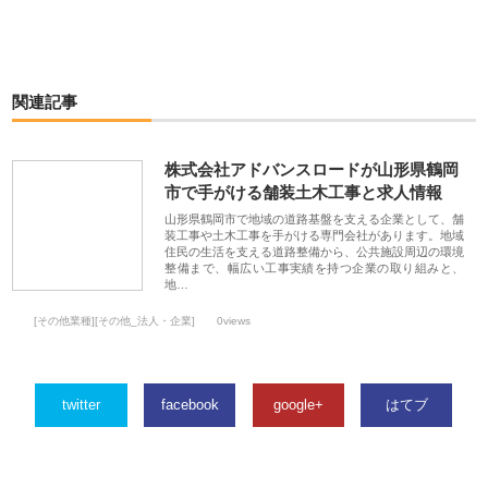
関連記事
株式会社アドバンスロードが山形県鶴岡
市で手がける舗装土木工事と求人情報
山形県鶴岡市で地域の道路基盤を支える企業として、舗
装工事や土木工事を手がける専門会社があります。地域
住民の生活を支える道路整備から、公共施設周辺の環境
整備まで、幅広い工事実績を持つ企業の取り組みと、
地…
[その他業種][その他_法人・企業]
0views
twitter
facebook
google+
はてブ