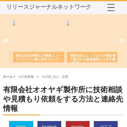
リリースジャーナルネットワーク
選ば
株式会社名神精工の最新ニュー
有限会社エム・ビルドが南多摩
有
ルの
スリリース一覧と注目トピック
で選ばれる道路舗装と土木工事
ネ
の実力
ホーム >
その他業種
>
その他_法人・企業
有限会社オオヤギ製作所に技術相談
や見積もり依頼をする方法と連絡先
情報
twitter
facebook
google+
はてブ