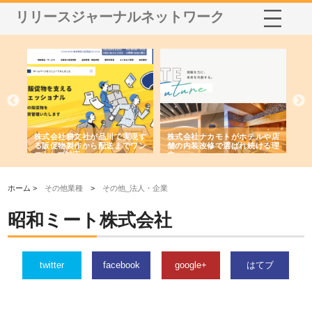
リリースジャーナルネットワーク
ノー
株式会社耕文社が品川で実現す
株式会社ナカモトがホテルや店
株
の専
る販促物製作から配送までワン
舗の内装改修で選ばれ続ける理
れ
ストップ対応
由
強
ホーム >
その他業種
>
その他_法人・企業
昭和ミート株式会社
twitter
facebook
google+
はてブ