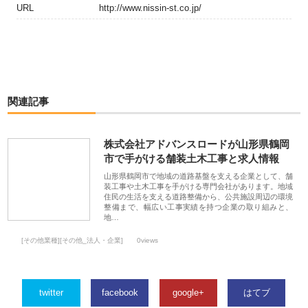
URL
http://www.nissin-st.co.jp/
関連記事
株式会社アドバンスロードが山形県鶴岡
市で手がける舗装土木工事と求人情報
山形県鶴岡市で地域の道路基盤を支える企業として、舗
装工事や土木工事を手がける専門会社があります。地域
住民の生活を支える道路整備から、公共施設周辺の環境
整備まで、幅広い工事実績を持つ企業の取り組みと、
地…
[その他業種][その他_法人・企業]
0views
twitter
facebook
google+
はてブ