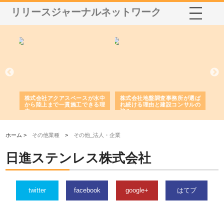
リリースジャーナルネットワーク
シー
株式会社アクアスペースが水中
株式会社地盤調査事務所が選ば
株
ム導
から陸上まで一貫施工できる理
れ続ける理由と建設コンサルの
ス
由
強み
ホーム >
その他業種
>
その他_法人・企業
日進ステンレス株式会社
twitter
facebook
google+
はてブ