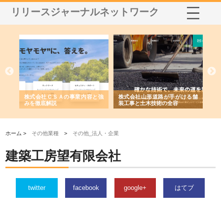
リリースジャーナルネットワーク
業サ
株式会社ＣＳＡの事業内容と強
株式会社山形道路が手がける舗
ホ
報内
みを徹底解説
装工事と土木技術の全容
る
績
ホーム >
その他業種
>
その他_法人・企業
建築工房望有限会社
twitter
facebook
google+
はてブ