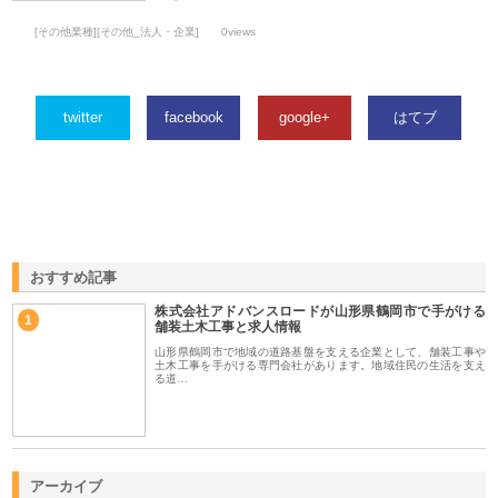
[その他業種][その他_法人・企業]
0views
twitter
facebook
google+
はてブ
おすすめ記事
株式会社アドバンスロードが山形県鶴岡市で手がける
1
舗装土木工事と求人情報
山形県鶴岡市で地域の道路基盤を支える企業として、舗装工事や
土木工事を手がける専門会社があります。地域住民の生活を支え
る道…
アーカイブ