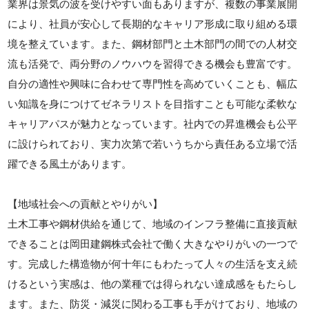
業界は景気の波を受けやすい面もありますが、複数の事業展開
により、社員が安心して長期的なキャリア形成に取り組める環
境を整えています。また、鋼材部門と土木部門の間での人材交
流も活発で、両分野のノウハウを習得できる機会も豊富です。
自分の適性や興味に合わせて専門性を高めていくことも、幅広
い知識を身につけてゼネラリストを目指すことも可能な柔軟な
キャリアパスが魅力となっています。社内での昇進機会も公平
に設けられており、実力次第で若いうちから責任ある立場で活
躍できる風土があります。
【地域社会への貢献とやりがい】
土木工事や鋼材供給を通じて、地域のインフラ整備に直接貢献
できることは岡田建鋼株式会社で働く大きなやりがいの一つで
す。完成した構造物が何十年にもわたって人々の生活を支え続
けるという実感は、他の業種では得られない達成感をもたらし
ます。また、防災・減災に関わる工事も手がけており、地域の