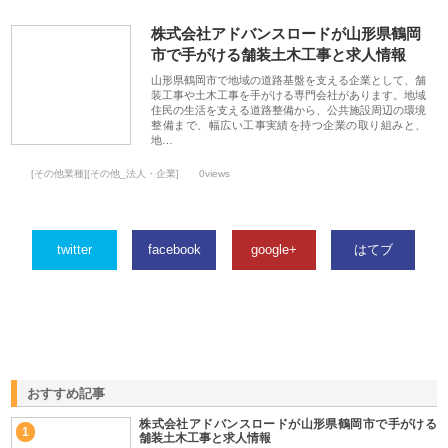
株式会社アドバンスロードが山形県鶴岡
市で手がける舗装土木工事と求人情報
山形県鶴岡市で地域の道路基盤を支える企業として、舗
装工事や土木工事を手がける専門会社があります。地域
住民の生活を支える道路整備から、公共施設周辺の環境
整備まで、幅広い工事実績を持つ企業の取り組みと、
地…
[その他業種][その他_法人・企業]
0views
twitter
facebook
google+
はてブ
おすすめ記事
株式会社アドバンスロードが山形県鶴岡市で手がける
1
舗装土木工事と求人情報