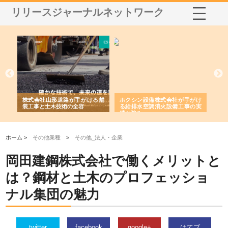
リリースジャーナルネットワーク
る舗
ホクシン設備株式会社が手がけ
株式会社東京シー・エム・シー
株
る給排水空調消火設備工事の実
のGISインフラ管理システム導
か
績と強み
入メリット
由
ホーム >
その他業種
>
その他_法人・企業
岡田建鋼株式会社で働くメリットと
は？鋼材と土木のプロフェッショ
ナル集団の魅力
twitter
facebook
google+
はてブ