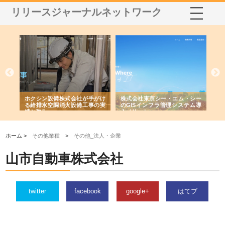
リリースジャーナルネットワーク
備株式会社が手がけ
株式会社東京シー・エム・シー
株式会社アクアスペース
調消火設備工事の実
のGISインフラ管理システム導
から陸上まで一貫施工で
入メリット
由
ホーム >
その他業種
>
その他_法人・企業
山市自動車株式会社
twitter
facebook
google+
はてブ