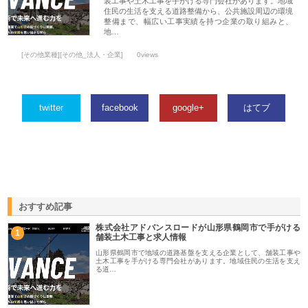
装工事や土木工事を手がける専門会社があります。地域
住民の生活を支える道路整備から、公共施設周辺の環境
整備まで、幅広い工事実績を持つ企業の取り組みと、
地…
[その他業種][その他_法人・企業]
0views
twitter
facebook
google+
はてブ
おすすめ記事
株式会社アドバンスロードが山形県鶴岡市で手がける
1
舗装土木工事と求人情報
山形県鶴岡市で地域の道路基盤を支える企業として、舗装工事や
土木工事を手がける専門会社があります。地域住民の生活を支え
る道…