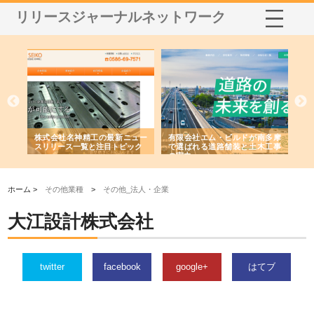
リリースジャーナルネットワーク
選ば
株式会社名神精工の最新ニュー
有限会社エム・ビルドが南多摩
有
ルの
スリリース一覧と注目トピック
で選ばれる道路舗装と土木工事
ネ
の実力
ホーム >
その他業種
>
その他_法人・企業
大江設計株式会社
twitter
facebook
google+
はてブ