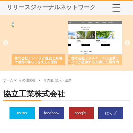
リリースジャーナルネットワーク
三河
株式会社ナツハラが建設と鋲螺
株式会社メタルエースの企業サ
株
構空
で滋賀の暮らしを支える理由
イトが提供する充実した情報内
み
容とは
ホーム >
その他業種
>
その他_法人・企業
協立工業株式会社
twitter
facebook
google+
はてブ