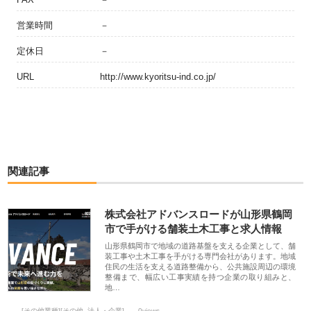
営業時間
－
定休日
－
URL
http://www.kyoritsu-ind.co.jp/
関連記事
株式会社アドバンスロードが山形県鶴岡
市で手がける舗装土木工事と求人情報
山形県鶴岡市で地域の道路基盤を支える企業として、舗
装工事や土木工事を手がける専門会社があります。地域
住民の生活を支える道路整備から、公共施設周辺の環境
整備まで、幅広い工事実績を持つ企業の取り組みと、
地…
[その他業種][その他_法人・企業]
0views