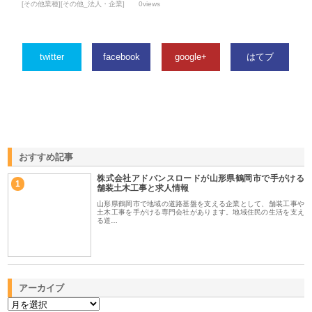
[その他業種][その他_法人・企業]
0views
twitter
facebook
google+
はてブ
おすすめ記事
株式会社アドバンスロードが山形県鶴岡市で手がける
1
舗装土木工事と求人情報
山形県鶴岡市で地域の道路基盤を支える企業として、舗装工事や
土木工事を手がける専門会社があります。地域住民の生活を支え
る道…
アーカイブ