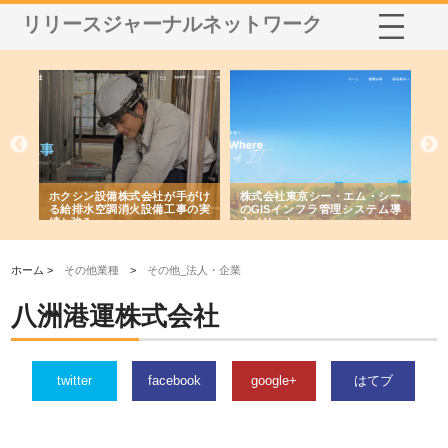
リリースジャーナルネットワーク
る舗
ホクシン設備株式会社が手がけ
株式会社東京シー・エム・シー
株
る給排水空調消火設備工事の実
のGISインフラ管理システム導
か
績と強み
入メリット
由
ホーム >
その他業種
>
その他_法人・企業
八洲港運株式会社
twitter
facebook
google+
はてブ