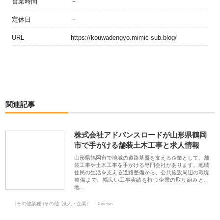
営業時間
－
定休日
－
URL
https://kouwadengyo.mimic-sub.blog/
関連記事
株式会社アドバンスロードが山形県鶴岡
市で手がける舗装土木工事と求人情報
山形県鶴岡市で地域の道路基盤を支える企業として、舗
装工事や土木工事を手がける専門会社があります。地域
住民の生活を支える道路整備から、公共施設周辺の環境
整備まで、幅広い工事実績を持つ企業の取り組みと、
地…
[その他業種][その他_法人・企業]
0views