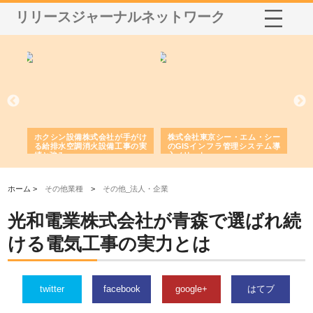
リリースジャーナルネットワーク
る舗
ホクシン設備株式会社が手がけ
株式会社東京シー・エム・シー
株
る給排水空調消火設備工事の実
のGISインフラ管理システム導
か
績と強み
入メリット
由
ホーム >
その他業種
>
その他_法人・企業
光和電業株式会社が青森で選ばれ続
ける電気工事の実力とは
twitter
facebook
google+
はてブ