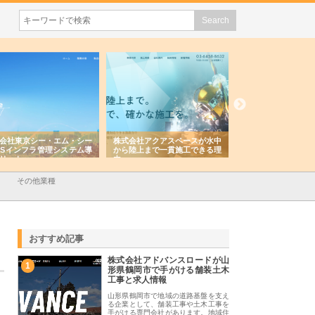
会社東京シー・エム・シー
株式会社アクアスペースが水中
株式会社地盤調査事
ISインフラ管理システム導
から陸上まで一貫施工できる理
れ続ける理由と建設
リット
由
強み
その他業種
おすすめ記事
株式会社アドバンスロードが山
1
形県鶴岡市で手がける舗装土木
工事と求人情報
山形県鶴岡市で地域の道路基盤を支え
る企業として、舗装工事や土木工事を
手がける専門会社があります。地域住