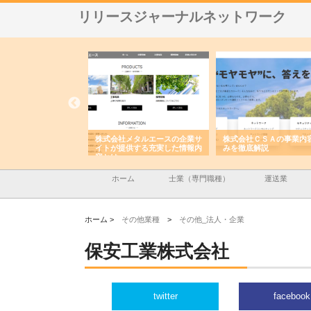
リリースジャーナルネットワーク
ナツハラが建設と鋲螺
株式会社メタルエースの企業サ
株式会社ＣＳＡの事業内
暮らしを支える理由
イトが提供する充実した情報内
みを徹底解説
容とは
ホーム
士業（専門職種）
運送業
ホーム >
その他業種
>
その他_法人・企業
保安工業株式会社
twitter
facebook