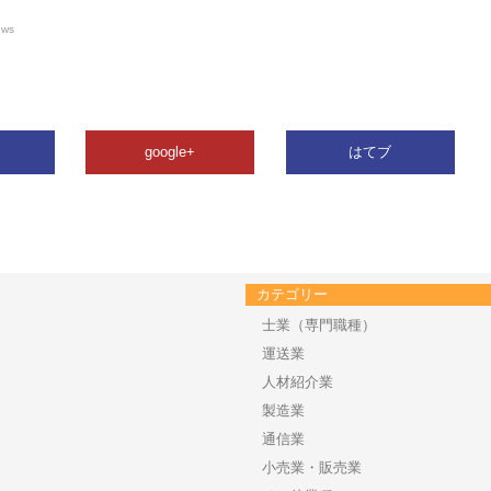
ews
google+
はてブ
カテゴリー
士業（専門職種）
運送業
人材紹介業
製造業
通信業
小売業・販売業