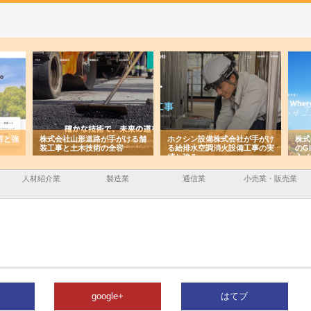
容と強
株式会社山形道路が手がける舗
ホクシン設備株式会社が手がけ
株式
装工事と土木技術の全容
る給排水空調消火設備工事の実
のG
績と強み
入メ
人材紹介業
製造業
通信業
小売業・販売業
google+
はてブ