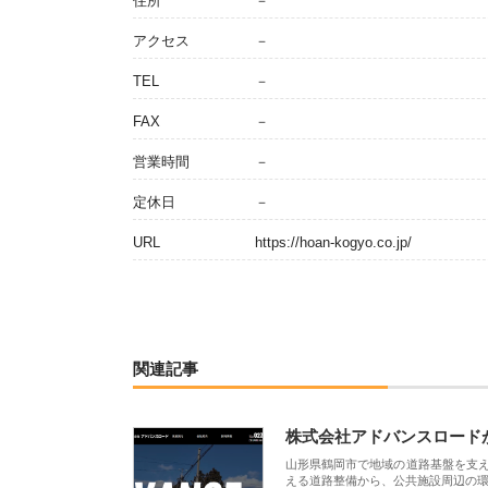
住所
－
アクセス
－
TEL
－
FAX
－
営業時間
－
定休日
－
URL
https://hoan-kogyo.co.jp/
関連記事
株式会社アドバンスロード
山形県鶴岡市で地域の道路基盤を支
える道路整備から、公共施設周辺の