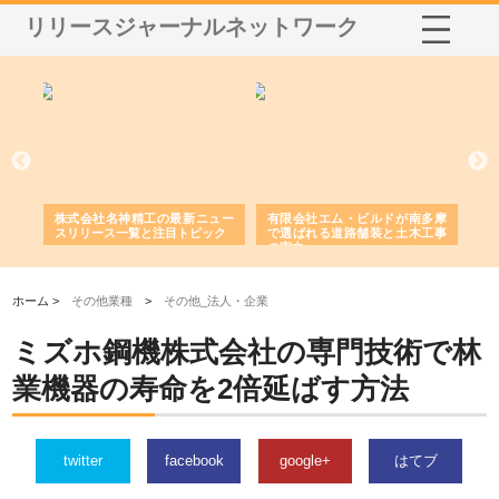
リリースジャーナルネットワーク
選ば
株式会社名神精工の最新ニュー
有限会社エム・ビルドが南多摩
有
ルの
スリリース一覧と注目トピック
で選ばれる道路舗装と土木工事
ネ
の実力
ホーム >
その他業種
>
その他_法人・企業
ミズホ鋼機株式会社の専門技術で林
業機器の寿命を2倍延ばす方法
twitter
facebook
google+
はてブ