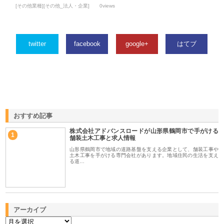
[その他業種][その他_法人・企業]
0views
twitter
facebook
google+
はてブ
おすすめ記事
株式会社アドバンスロードが山形県鶴岡市で手がける
1
舗装土木工事と求人情報
山形県鶴岡市で地域の道路基盤を支える企業として、舗装工事や
土木工事を手がける専門会社があります。地域住民の生活を支え
る道…
アーカイブ