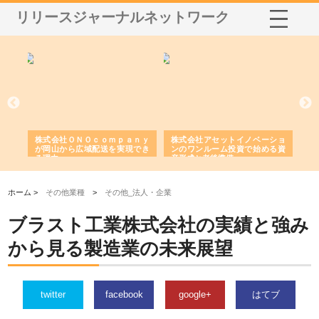
リリースジャーナルネットワーク
う建
株式会社ＯＮＯｃｏｍｐａｎｙ
株式会社アセットイノベーショ
庭
性
が岡山から広域配送を実現でき
ンのワンルーム投資で始める資
と
る理由
産形成と老後準備
間
ホーム >
その他業種
>
その他_法人・企業
ブラスト工業株式会社の実績と強み
から見る製造業の未来展望
twitter
facebook
google+
はてブ