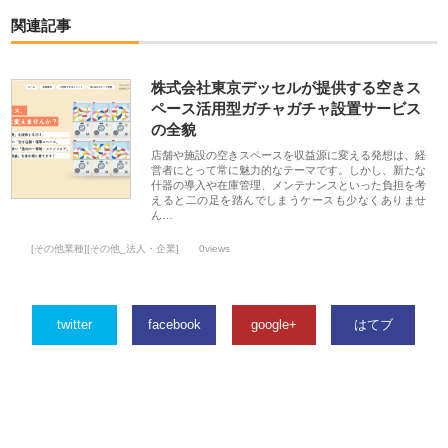
関連記事
株式会社東京デッセルが提供する空きス
ペース活用型ガチャガチャ設置サービス
の全貌
店舗や施設の空きスペースを収益源に変える発想は、経
営者にとって常に魅力的なテーマです。しかし、新たな
什器の導入や在庫管理、メンテナンスといった負担を考
えると二の足を踏んでしまうケースも少なくありませ
ん…
[その他業種][その他_法人・企業]
0views
twitter
facebook
google+
はてブ