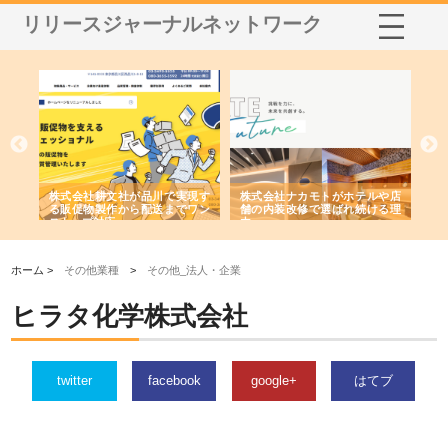
リリースジャーナルネットワーク
ノー
株式会社耕文社が品川で実現す
株式会社ナカモトがホテルや店
株
の専
る販促物製作から配送までワン
舗の内装改修で選ばれ続ける理
れ
ストップ対応
由
強
ホーム >
その他業種
>
その他_法人・企業
ヒラタ化学株式会社
twitter
facebook
google+
はてブ