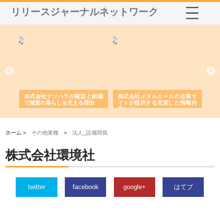
リリースジャーナルネットワーク
三河
株式会社ナツハラが建設と鋲螺
株式会社メタルエースの企業サ
株
構空
で滋賀の暮らしを支える理由
イトが提供する充実した情報内
み
容とは
ホーム >
その他業種
>
法人_設備関係
株式会社環境社
twitter
facebook
google+
はてブ