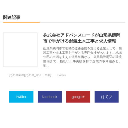
関連記事
株式会社アドバンスロードが山形県鶴岡
市で手がける舗装土木工事と求人情報
山形県鶴岡市で地域の道路基盤を支える企業として、舗
装工事や土木工事を手がける専門会社があります。地域
住民の生活を支える道路整備から、公共施設周辺の環境
整備まで、幅広い工事実績を持つ企業の取り組みと、
地…
[その他業種][その他_法人・企業]
0views
twitter
facebook
google+
はてブ