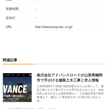
営業時間
－
定休日
－
URL
http://www.pump-tec.co.jp/
関連記事
株式会社アドバンスロードが山形県鶴岡
市で手がける舗装土木工事と求人情報
山形県鶴岡市で地域の道路基盤を支える企業として、舗
装工事や土木工事を手がける専門会社があります。地域
住民の生活を支える道路整備から、公共施設周辺の環境
整備まで、幅広い工事実績を持つ企業の取り組みと、
地…
[その他業種][その他_法人・企業]
0views