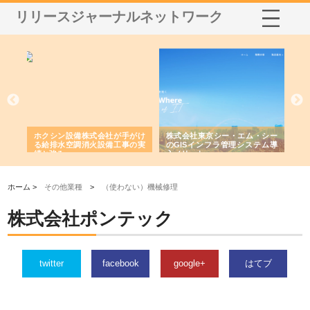
リリースジャーナルネットワーク
る舗
ホクシン設備株式会社が手がけ
株式会社東京シー・エム・シー
株
る給排水空調消火設備工事の実
のGISインフラ管理システム導
か
績と強み
入メリット
由
ホーム >
その他業種
>
（使わない）機械修理
株式会社ポンテック
twitter
facebook
google+
はてブ