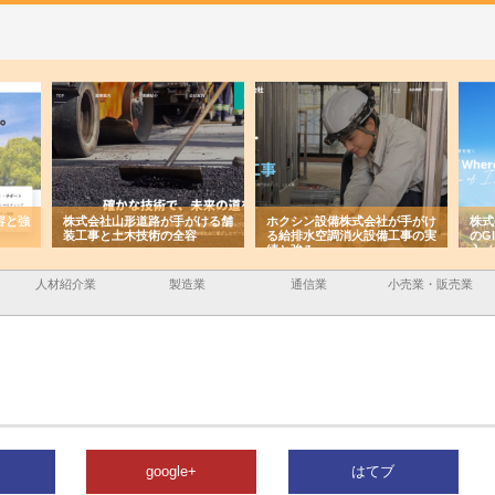
株式会社山形道路が手がける舗
ホクシン設備株式会社が手がけ
株式会社
装工事と土木技術の全容
る給排水空調消火設備工事の実
のGIS
績と強み
入メリッ
人材紹介業
製造業
通信業
小売業・販売業
google+
はてブ