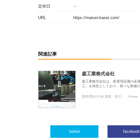
定休日
－
URL
https://maruni-kasei.com/
関連記事
森工業株式会社
森工業株式会社は、産業用設備の金
工」を得意としており、様々な業種
[製造業][その他_製造・加工]
0views
twitter
facebook