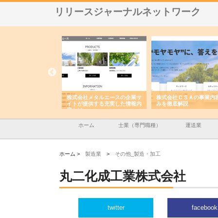
リリースジャーナルネットワーク
ハラが建設と鋲螺
株式会社メタルエースの企業サ
株式会社ＣＳＡの事業内容と強
しを支える理由
イトが提供する充実した情報内
みを徹底解説
容とは
ホーム
士業（専門職種）
運送業
ホーム >
製造業
>
その他_製造・加工
丸二化成工業株式会社
twitter
facebook