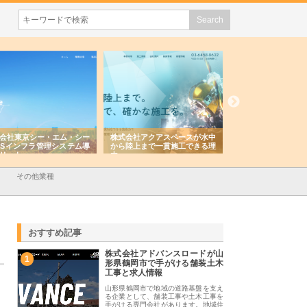
東京シー・エム・シー
株式会社アクアスペースが水中
株式会社地盤調査事務所
インフラ管理システム導
から陸上まで一貫施工できる理
れ続ける理由と建設コン
ト
由
強み
その他業種
おすすめ記事
株式会社アドバンスロードが山
1
形県鶴岡市で手がける舗装土木
工事と求人情報
山形県鶴岡市で地域の道路基盤を支え
る企業として、舗装工事や土木工事を
手がける専門会社があります。地域住